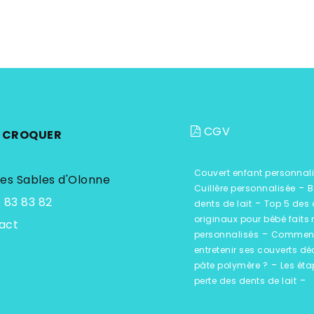
CGV
A CROQUER
Couvert enfant personnal
Les Sables d'Olonne
-
Cuillère personnalisée
B
 83 83 82
-
dents de lait
Top 5 des
originaux pour bébé faits
act
-
personnalisés
Commen
entretenir ses couverts dé
-
pâte polymère ?
Les éta
-
perte des dents de lait