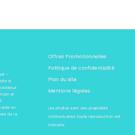
Offres Promotionnelles
Politique de confidentialité
-
isé
Plan du site
oîte à
 cadeaux
Mentions légales
 main et
t
corés en
Les photos sont des propriétés
pes de la
intellectuelles, toute reproduction est
interdite.