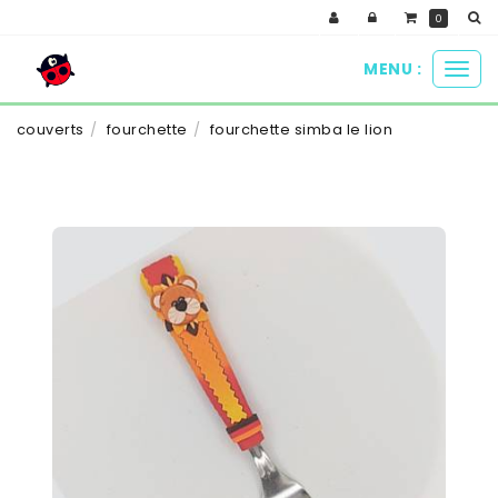
Panneau de gestion des cookies
0
MENU :
Ouvr
le
men
couverts
fourchette
fourchette simba le lion